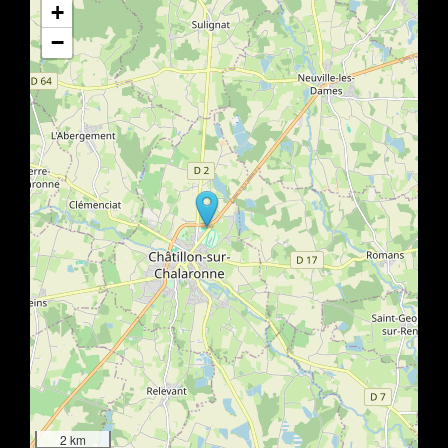
+
−
2 km