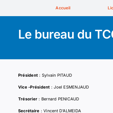
Skip
Accueil
Li
to
content
Le bureau du T
Président
: Sylvain PITAUD
Vice -Président
: Joel ESMENJAUD
Trésorier
: Bernard PENICAUD
Secrétaire
: Vincent D’ALMEIDA